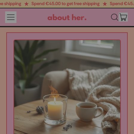
 shipping
Spend €‎45.00 to get free shipping
Spend €‎45.00 
IT
MENU
SEARCH
CAR
OUR
SITE