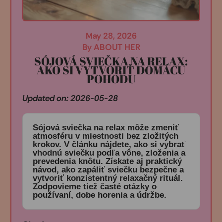
May 28, 2026
By ABOUT HER
SÓJOVÁ SVIEČKA NA RELAX:
AKO SI VYTVORIŤ DOMÁCU
POHODU
Updated on: 2026-05-28
Sójová sviečka na relax môže zmeniť
atmosféru v miestnosti bez zložitých
krokov. V článku nájdete, ako si vybrať
vhodnú sviečku podľa vône, zloženia a
prevedenia knôtu. Získate aj praktický
návod, ako zapáliť sviečku bezpečne a
vytvoriť konzistentný relaxačný rituál.
Zodpovieme tiež časté otázky o
používaní, dobe horenia a údržbe.