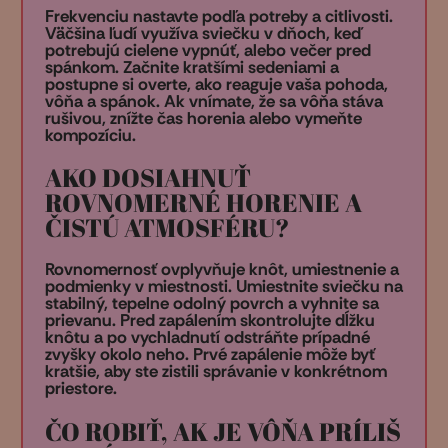
Frekvenciu nastavte podľa potreby a citlivosti.
Väčšina ľudí využíva sviečku v dňoch, keď
potrebujú cielene vypnúť, alebo večer pred
spánkom. Začnite kratšími sedeniami a
postupne si overte, ako reaguje vaša pohoda,
vôňa a spánok. Ak vnímate, že sa vôňa stáva
rušivou, znížte čas horenia alebo vymeňte
kompozíciu.
AKO DOSIAHNUŤ
ROVNOMERNÉ HORENIE A
ČISTÚ ATMOSFÉRU?
Rovnomernosť ovplyvňuje knôt, umiestnenie a
podmienky v miestnosti. Umiestnite sviečku na
stabilný, tepelne odolný povrch a vyhnite sa
prievanu. Pred zapálením skontrolujte dĺžku
knôtu a po vychladnutí odstráňte prípadné
zvyšky okolo neho. Prvé zapálenie môže byť
kratšie, aby ste zistili správanie v konkrétnom
priestore.
ČO ROBIŤ, AK JE VÔŇA PRÍLIŠ