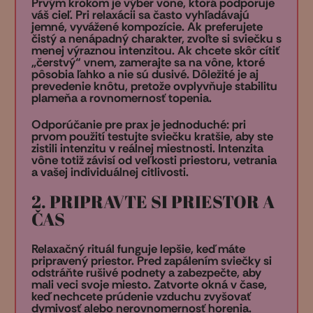
Prvým krokom je výber vône, ktorá podporuje
váš cieľ. Pri relaxácii sa často vyhľadávajú
jemné, vyvážené kompozície. Ak preferujete
čistý a nenápadný charakter, zvoľte si sviečku s
menej výraznou intenzitou. Ak chcete skôr cítiť
„čerstvý“ vnem, zamerajte sa na vône, ktoré
pôsobia ľahko a nie sú dusivé. Dôležité je aj
prevedenie knôtu, pretože ovplyvňuje stabilitu
plameňa a rovnomernosť topenia.
Odporúčanie pre prax je jednoduché: pri
prvom použití testujte sviečku kratšie, aby ste
zistili intenzitu v reálnej miestnosti. Intenzita
vône totiž závisí od veľkosti priestoru, vetrania
a vašej individuálnej citlivosti.
2. PRIPRAVTE SI PRIESTOR A
ČAS
Relaxačný rituál funguje lepšie, keď máte
pripravený priestor. Pred zapálením sviečky si
odstráňte rušivé podnety a zabezpečte, aby
mali veci svoje miesto. Zatvorte okná v čase,
keď nechcete prúdenie vzduchu zvyšovať
dymivosť alebo nerovnomernosť horenia.