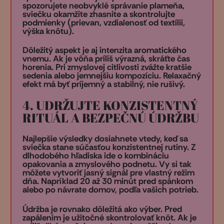
spozorujete neobvyklé správanie plameňa,
sviečku okamžite zhasnite a skontrolujte
podmienky (prievan, vzdialenosť od textílií,
výška knôtu).
Dôležitý aspekt je aj intenzita aromatického
vnemu. Ak je vôňa príliš výrazná, skráťte čas
horenia. Pri zmyslovej citlivosti zvážte kratšie
sedenia alebo jemnejšiu kompozíciu. Relaxačný
efekt má byť príjemný a stabilný, nie rušivý.
4. UDRŽUJTE KONZISTENTNÝ
RITUÁL A BEZPEČNÚ ÚDRŽBU
Najlepšie výsledky dosiahnete vtedy, keď sa
sviečka stane súčasťou konzistentnej rutiny. Z
dlhodobého hľadiska ide o kombináciu
opakovania a zmyslového podnetu. Vy si tak
môžete vytvoriť jasný signál pre vlastný režim
dňa. Napríklad 20 až 30 minút pred spánkom
alebo po návrate domov, podľa vašich potrieb.
Údržba je rovnako dôležitá ako výber. Pred
zapálením je užitočné skontrolovať knôt. Ak je