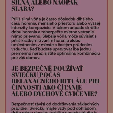
SILNÁ ALEBO NAOPAK
SLABÁ?
Príliš silná vôňa je často dôsledok dlhšieho
času horenia, menšieho priestoru alebo vyššej
intenzity kompozície. V takom prípade skráťte
dobu horenia a zabezpečte mierne vetranie
mimo prievanu. Slabšia vôňa môže súvisieť s
príliš krátkym trvaním horenia alebo
umiestnením v mieste s častým prúdením
vzduchu. Keď budete upravovať iba jednu
premennú naraz, zistíte optimálnu kombináciu
pre váš domov.
JE BEZPEČNÉ POUŽÍVAŤ
SVIEČKU POČAS
RELAXAČNÉHO RITUÁLU PRI
ČINNOSTI AKO ČÍTANIE
ALEBO DYCHOVÉ CVIČENIE?
Bezpečnosť závisí od dodržiavania základných
pravidiel. Sviečku majte vždy pod dohľadom,
držte mimo dosahu textílií a neumiestňujte ju