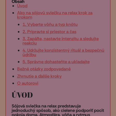
Obsah
Úvod
Ako na sójovú sviečku na relax krok za
krokom
1. Vyberte vôňu a typ knôtu
2. Pripravte si priestor a čas
3. Zapáľte, nastavte intenzitu a sledujte
reakciu
4. Udržujte konzistentný rituál a bezpečnú
údržbu
5. Správne dohasteňte a ukladajte
Bežné otázky zodpovedané
Zhrnutie a ďalšie kroky
O autorovi
ÚVOD
Sójová sviečka na relax predstavuje
jednoduchý spôsob, ako cielene podporiť pocit
pokoja doma. Atmosféra, vôňa a rytmus