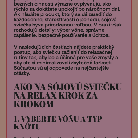
bežných činností výrazne ovplyvňujú, ako
rýchlo sa dokážete upokojiť po náročnom dni.
Ak hľadáte produkt, ktorý sa dá zaradiť do
každodennej starostlivosti o pohodu, sójová
sviečka býva prirodzenou voľbou. V praxi však
rozhodujú detaily: výber vône, správne
zapálenie, bezpečné používanie a údržba.
V nasledujúcich častiach nájdete praktický
postup, ako sviečku začleniť do relaxačnej
rutiny tak, aby bola účinná pre vaše zmysly a
aby ste si minimalizovali zbytočné ťažkosti.
Súčasťou sú aj odpovede na najčastejšie
otázky.
AKO NA SÓJOVÚ SVIEČKU
NA RELAX KROK ZA
KROKOM
1. VYBERTE VÔŇU A TYP
KNÔTU