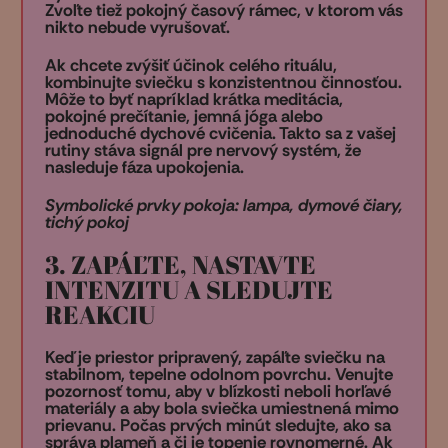
Zvoľte tiež pokojný časový rámec, v ktorom vás
nikto nebude vyrušovať.
Ak chcete zvýšiť účinok celého rituálu,
kombinujte sviečku s konzistentnou činnosťou.
Môže to byť napríklad krátka meditácia,
pokojné prečítanie, jemná jóga alebo
jednoduché dychové cvičenia. Takto sa z vašej
rutiny stáva signál pre nervový systém, že
nasleduje fáza upokojenia.
Symbolické prvky pokoja: lampa, dymové čiary,
tichý pokoj
3. ZAPÁĽTE, NASTAVTE
INTENZITU A SLEDUJTE
REAKCIU
Keď je priestor pripravený, zapáľte sviečku na
stabilnom, tepelne odolnom povrchu. Venujte
pozornosť tomu, aby v blízkosti neboli horľavé
materiály a aby bola sviečka umiestnená mimo
prievanu. Počas prvých minút sledujte, ako sa
správa plameň a či je topenie rovnomerné. Ak