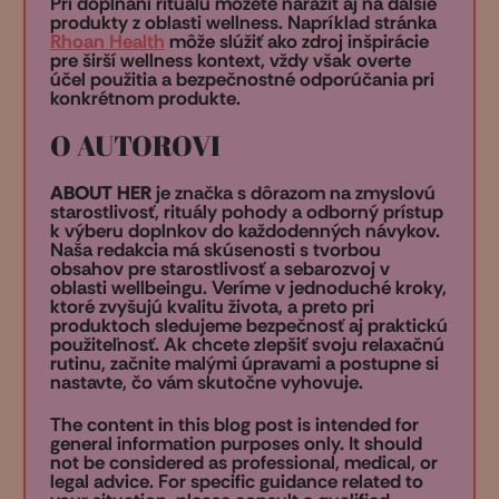
Pri dopĺňaní rituálu môžete naraziť aj na ďalšie
produkty z oblasti wellness. Napríklad stránka
Rhoan Health
môže slúžiť ako zdroj inšpirácie
pre širší wellness kontext, vždy však overte
účel použitia a bezpečnostné odporúčania pri
konkrétnom produkte.
O AUTOROVI
ABOUT HER
je značka s dôrazom na zmyslovú
starostlivosť, rituály pohody a odborný prístup
k výberu doplnkov do každodenných návykov.
Naša redakcia má skúsenosti s tvorbou
obsahov pre starostlivosť a sebarozvoj v
oblasti wellbeingu. Veríme v jednoduché kroky,
ktoré zvyšujú kvalitu života, a preto pri
produktoch sledujeme bezpečnosť aj praktickú
použiteľnosť. Ak chcete zlepšiť svoju relaxačnú
rutinu, začnite malými úpravami a postupne si
nastavte, čo vám skutočne vyhovuje.
The content in this blog post is intended for
general information purposes only. It should
not be considered as professional, medical, or
legal advice. For specific guidance related to