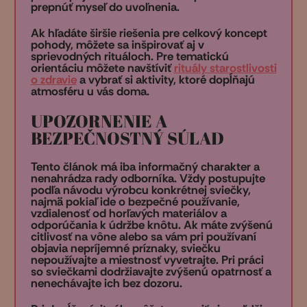
prepnúť myseľ do uvoľnenia.
Ak hľadáte širšie riešenia pre celkový koncept
pohody, môžete sa inšpirovať aj v
sprievodných rituáloch. Pre tematickú
orientáciu môžete navštíviť
rituály starostlivosti
o zdravie
a vybrať si aktivity, ktoré dopĺňajú
atmosféru u vás doma.
UPOZORNENIE A
BEZPEČNOSTNÝ SÚLAD
Tento článok má iba informačný charakter a
nenahrádza rady odborníka. Vždy postupujte
podľa návodu výrobcu konkrétnej sviečky,
najmä pokiaľ ide o bezpečné používanie,
vzdialenosť od horľavých materiálov a
odporúčania k údržbe knôtu. Ak máte zvýšenú
citlivosť na vône alebo sa vám pri používaní
objavia nepríjemné príznaky, sviečku
nepoužívajte a miestnosť vyvetrajte. Pri práci
so sviečkami dodržiavajte zvýšenú opatrnosť a
nenechávajte ich bez dozoru.