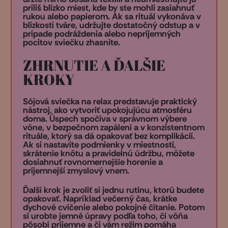
príliš blízko miest, kde by ste mohli zasiahnuť
rukou alebo papierom. Ak sa rituál vykonáva v
blízkosti tváre, udržujte dostatočný odstup a v
prípade podráždenia alebo nepríjemných
pocitov sviečku zhasnite.
ZHRNUTIE A ĎALŠIE
KROKY
Sójová sviečka na relax predstavuje praktický
nástroj, ako vytvoriť upokojujúcu atmosféru
doma. Úspech spočíva v správnom výbere
vône, v bezpečnom zapálení a v konzistentnom
rituále, ktorý sa dá opakovať bez komplikácií.
Ak si nastavíte podmienky v miestnosti,
skrátenie knôtu a pravidelnú údržbu, môžete
dosiahnuť rovnomernejšie horenie a
príjemnejší zmyslový vnem.
Ďalší krok je zvoliť si jednu rutinu, ktorú budete
opakovať. Napríklad večerný čas, krátke
dychové cvičenie alebo pokojné čítanie. Potom
si urobte jemné úpravy podľa toho, či vôňa
pôsobí príjemne a či vám režim pomáha