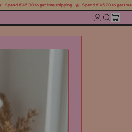
end €‎45.00 to get free shipping
Spend €‎45.00 to get free ship
ITEM
LOG
SEARCH
CART
IN
OUR
SITE