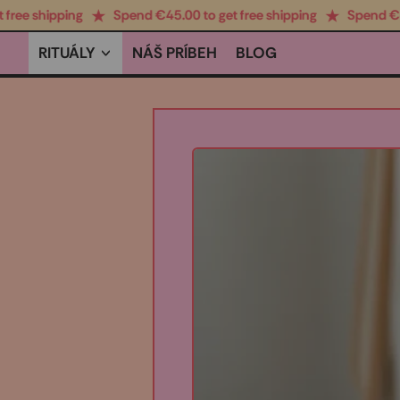
 shipping
Spend €‎45.00 to get free shipping
Spend €‎45.00
RITUÁLY
NÁŠ PRÍBEH
BLOG