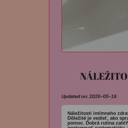
NÁLEŽITO
Updated on: 2026-05-16
Náležitosti intímneho zdra
Dôležité je vedieť, ako spr
pomoc. Dobrá rutina zahŕň
postupovať systematicky, z