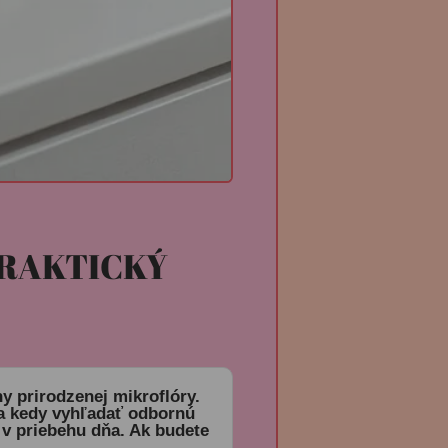
PRAKTICKÝ
ny prirodzenej mikroflóry.
a a kedy vyhľadať odbornú
 v priebehu dňa. Ak budete