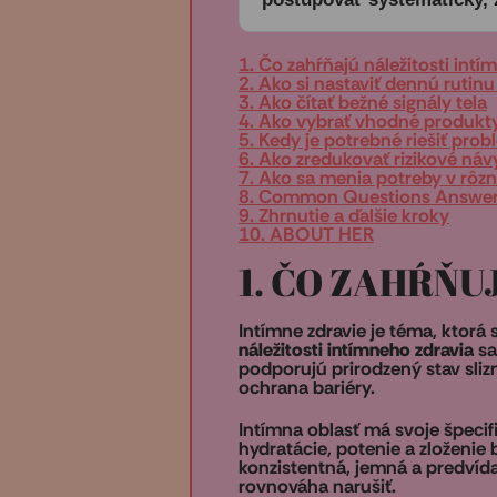
1. Čo zahŕňajú náležitosti intí
2. Ako si nastaviť dennú rutinu 
3. Ako čítať bežné signály tela
4. Ako vybrať vhodné produk
5. Kedy je potrebné riešiť pr
6. Ako zredukovať rizikové ná
7. Ako sa menia potreby v rôzn
8. Common Questions Answe
9. Zhrnutie a ďalšie kroky
10. ABOUT HER
1. ČO ZAHŔŇU
Intímne zdravie je téma, ktor
náležitosti intímneho zdravia
sa
podporujú prirodzený stav slizní
ochrana bariéry.
Intímna oblasť má svoje špeci
hydratácie, potenie a zloženie
konzistentná, jemná a predvída
rovnováha narušiť.