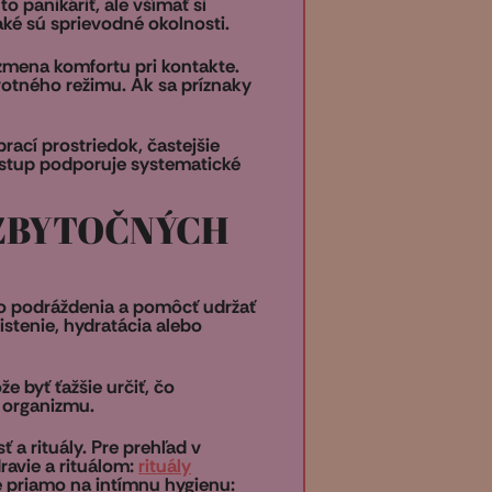
to panikáriť, ale všímať si
aké sú sprievodné okolnosti.
 zmena komfortu pri kontakte.
votného režimu. Ak sa príznaky
rací prostriedok, častejšie
ístup podporuje systematické
 ZBYTOČNÝCH
iko podráždenia a pomôcť udržať
istenie, hydratácia alebo
e byť ťažšie určiť, čo
u organizmu.
 a rituály. Pre prehľad v
ravie a rituálom:
rituály
é priamo na intímnu hygienu: