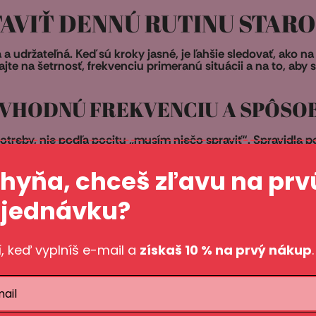
STAVIŤ DENNÚ RUTINU STAR
 udržateľná. Keď sú kroky jasné, je ľahšie sledovať, ako na 
te na šetrnosť, frekvenciu primeranú situácii a na to, aby 
E VHODNÚ FREKVENCIU A SPÔSO
reby, nie podľa pocitu „musím niečo spraviť“. Spravidla po
ne situácií je efektívnejšie udržať pravidelnosť a používať 
hyňa, chceš zľavu na prv
AJTE IBA ŠETRNÉ PROSTRIEDKY
jednávku?
ntímnu starostlivosť. Všímajte si zloženie a zamerajte sa n
m novom produkte dajte telu čas na adaptáciu a sledujte, či 
í, keď vyplníš e-mail a
získaš 10 % na prvý nákup
 JEMNE A BEZ DRÁŽDENIA
čisté utieranie alebo nechajte oblasť krátko preschnúť. Tre