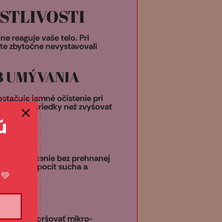
OSTLIVOSTI
ne reaguje vaše telo. Pri
ste zbytočne nevystavovali
B UMÝVANIA
stačuje jemné očistenie pri
šetrné prostriedky než zvyšovať
ú
a jemné čistenie bez prehnanej
sa znižuje pocit sucha a
. 💚
nie môže zhoršovať mikro-