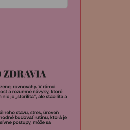
O ZDRAVIA
dzenej rovnováhy. V rámci
vosť a rozumné návyky, ktoré
e je „sterilita“, ale stabilita a
lneho stavu, stres, úroveň
vhodné budovať rutinu, ktorá je
esívne postupy, môže sa