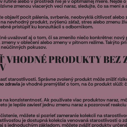
 v rutine alebo v prostredí nie je v optimálnej miere. Nejde o 
zívne zmenou viacerých vecí naraz, sledujte, čo sa mení a 
 objaviť pocit pálenia, svrbenie, neobvyklá citlivosť alebo
 na nevhodný produkt, zvýšenú záťaž, stres alebo zmenu ži
rebné pristúpiť ku konzultácii s odborníkom.
čné uvažovať aj o tom, či sa zmenilo niečo konkrétne: nový p
, zmeny v oblečení alebo zmeny v pitnom režime. Takýto pr
ko neúčinných pokusov.
AŤ VHODNÉ PRODUKTY BEZ
V
asť starostlivosti. Správne zvolený produkt môže znížiť riz
ho zdravia
je vhodné premýšľať o tom, na čo produkt slúži: č
te na konzistentnosť. Ak používate viac produktov naraz, môž
to je lepšie zaviesť jednu zmenu naraz a pozorovať reakci
stenie, môžete si pozrieť zameranie kolekcií na starostlivosť
stlivosťou je dostupná kolekcia venovaná starostlivosti o zd
 aj s jednoduchým základom, môžete zvážiť produkty určen