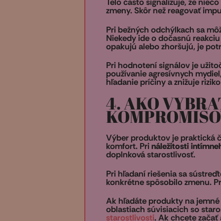
Telo často signalizuje, že niečo
zmeny. Skôr než reagovať impul
Pri bežných odchýlkach sa môže
Niekedy ide o dočasnú reakciu
opakujú alebo zhoršujú, je pot
Pri hodnotení signálov je užito
používanie agresívnych mydiel
hľadanie príčiny a znižuje rizi
4. AKO VYBR
KOMPROMISO
Výber produktov je praktická č
komfort. Pri
náležitosti intímne
doplnková starostlivosť.
Pri hľadaní riešenia sa sústreď
konkrétne spôsobilo zmenu. Pre
Ak hľadáte produkty na jemné či
oblastiach súvisiacich so staro
starostlivosti
. Ak chcete začať