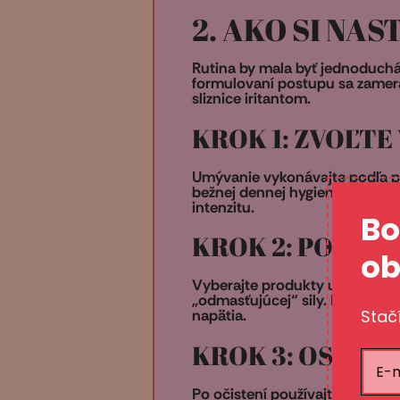
2. AKO SI NA
Rutina by mala byť jednoduchá a
formulovaní postupu sa zameraj
sliznice iritantom.
KROK 1: ZVOĽT
Umývanie vykonávajte podľa pot
bežnej dennej hygiene. Vo väčši
intenzitu.
Bo
KROK 2: POUŽÍV
ob
Vyberajte produkty určené na i
„odmasťujúcej“ sily. Pri každo
Stač
napätia.
KROK 3: OSUŠTE
Po očistení používajte mäkké, 