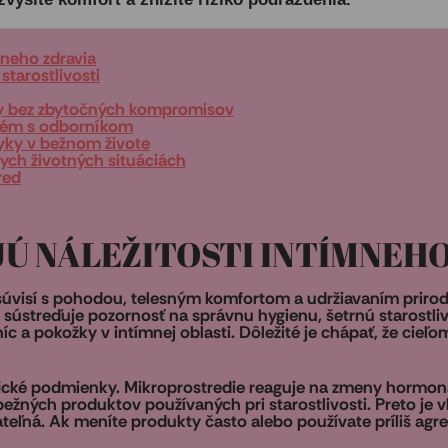
mneho zdravia
starostlivosti
ty bez zbytočných kompromisov
oblém s odborníkom
vyky v bežnom živote
ych životných situáciách
red
JÚ NÁLEŽITOSTI INTÍMNEH
á súvisí s pohodou, telesným komfortom a udržiavaním priro
 sústreďuje pozornosť na správnu hygienu, šetrnú starostli
c a pokožky v intímnej oblasti. Dôležité je chápať, že cieľom ni
fické podmienky. Mikroprostredie reaguje na zmeny hormoná
 bežných produktov používaných pri starostlivosti. Preto je 
teľná. Ak meníte produkty často alebo používate príliš agr