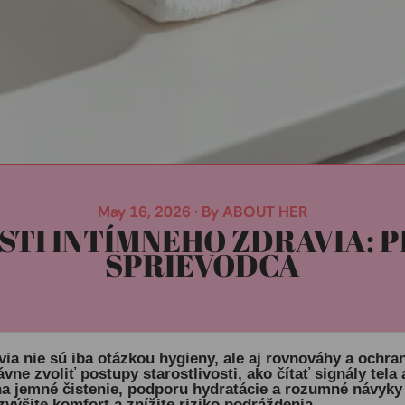
May 16, 2026
·
By ABOUT HER
STI INTÍMNEHO ZDRAVIA: 
SPRIEVODCA
via nie sú iba otázkou hygieny, ale aj rovnováhy a ochra
ávne zvoliť postupy starostlivosti, ako čítať signály tel
a jemné čistenie, podporu hydratácie a rozumné návyky
výšite komfort a znížite riziko podráždenia.